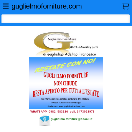
GUGLIELMO FORNITURE
guglielmoforniture.com
WHATSAPP 0982 -583136 cell. 3473023973
guglielmo.forniture@tiscali.it