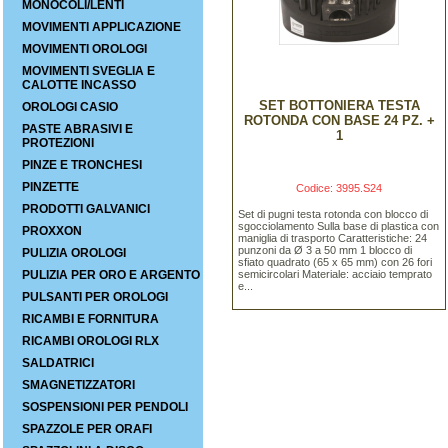
MONOCOLI/LENTI
MOVIMENTI APPLICAZIONE
MOVIMENTI OROLOGI
MOVIMENTI SVEGLIA E
CALOTTE INCASSO
SET BOTTONIERA TESTA
OROLOGI CASIO
ROTONDA CON BASE 24 PZ. +
PASTE ABRASIVI E
1
PROTEZIONI
PINZE E TRONCHESI
PINZETTE
Codice: 3995.S24
PRODOTTI GALVANICI
Set di pugni testa rotonda con blocco di
sgocciolamento Sulla base di plastica con
PROXXON
maniglia di trasporto Caratteristiche: 24
punzoni da Ø 3 a 50 mm 1 blocco di
PULIZIA OROLOGI
sfiato quadrato (65 x 65 mm) con 26 fori
PULIZIA PER ORO E ARGENTO
semicircolari Materiale: acciaio temprato
e...
PULSANTI PER OROLOGI
RICAMBI E FORNITURA
RICAMBI OROLOGI RLX
SALDATRICI
SMAGNETIZZATORI
SOSPENSIONI PER PENDOLI
SPAZZOLE PER ORAFI