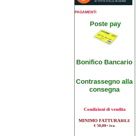
PAGAMENTI
Poste pay
Bonifico B
ancario
Contrassegno alla
consegna
Condizioni di vendita
M
INIMO FATTURA
BILE
€ 50,00+ iva