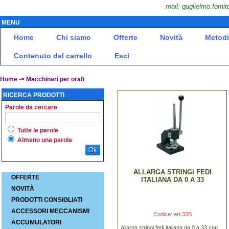
mail: guglielmo.fornit
MENU
Home
Chi siamo
Offerte
Novità
Metodi
Contenuto del carrello
Esci
Home
->
Macchinari per orafi
RICERCA PRODOTTI
Parole da cercare
Tutte le parole
Almeno una parola
Ok
ALLARGA STRINGI FEDI
OFFERTE
ITALIANA DA 0 A 33
NOVITÀ
PRODOTTI CONSIGLIATI
ACCESSORI MECCANISMI
Codice: art.33B
ACCUMULATORI
Allarga stringi fedi italiana da 0 a 33 con