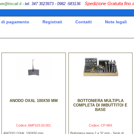
Spedizione Gratuita fino 
ure@tiscali.it
- tel. 347 30
23973 - 0982 -583136
 di pagamento
Registrati
Contatti
Note legali
ANODO OXAL 100X50 MM
BOTTONIERA MULTIPLA
COMPLETA DI IMBUTTITOI E
BASE
Codice: AMP103.03.001
Codice: CP-MIX
ANODO OXAL 100X50 mm
Bottoniera piana 2 a 32 mm - Serie di