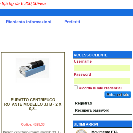
a
8,5 kg da € 200,00+iva
Richiesta informazioni
Preferiti
ACCESSO CLIENTE
Username
Password
Ricorda le mie credenziali
Entra nel sito
BURATTO CENTRIFUGO
Registrati
ROTANTE MODELLO 33 B - 2 X
0,8L
Recupera password
ULTIMI ARRIVI
Codice: 4825.33
Movimento ETA
Buratto centrifugo rotante modello 33 B -