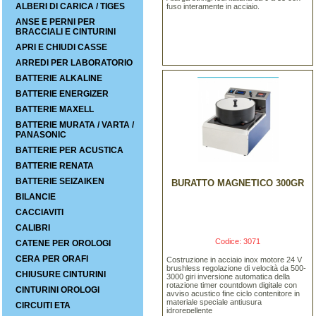
ALBERI DI CARICA / TIGES
fuso interamente in acciaio.
ANSE E PERNI PER
BRACCIALI E CINTURINI
APRI E CHIUDI CASSE
ARREDI PER LABORATORIO
BATTERIE ALKALINE
BATTERIE ENERGIZER
BATTERIE MAXELL
BATTERIE MURATA / VARTA /
PANASONIC
BATTERIE PER ACUSTICA
BATTERIE RENATA
BATTERIE SEIZAIKEN
BURATTO MAGNETICO 300GR
BILANCIE
CACCIAVITI
CALIBRI
Codice: 3071
CATENE PER OROLOGI
CERA PER ORAFI
Costruzione in acciaio inox motore 24 V
brushless regolazione di velocità da 500-
CHIUSURE CINTURINI
3000 giri inversione automatica della
rotazione timer countdown digitale con
CINTURINI OROLOGI
avviso acustico fine ciclo contenitore in
materiale speciale antiusura
CIRCUITI ETA
idrorepellente