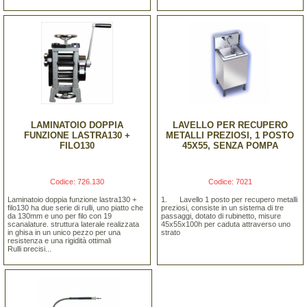
LAMINATOIO DOPPIA
LAVELLO PER RECUPERO
FUNZIONE LASTRA130 +
METALLI PREZIOSI, 1 POSTO
FILO130
45X55, SENZA POMPA
Codice: 726.130
Codice: 7021
Laminatoio doppia funzione lastra130 +
1. Lavello 1 posto per recupero metalli
filo130 ha due serie di rulli, uno piatto che
preziosi, consiste in un sistema di tre
da 130mm e uno per filo con 19
passaggi, dotato di rubinetto, misure
scanalature. struttura laterale realizzata
45x55x100h per caduta attraverso uno
in ghisa in un unico pezzo per una
strato
resistenza e una rigidità ottimali
Rulli precisi...