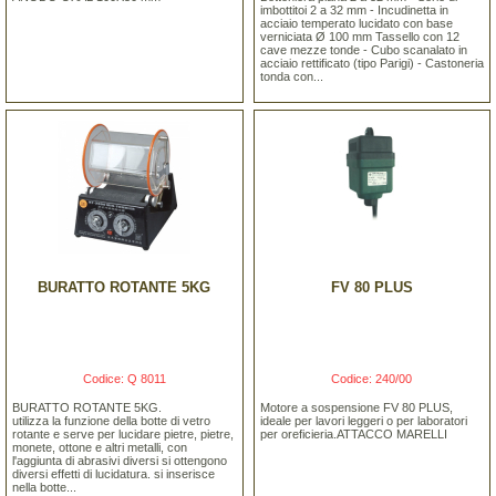
imbottitoi 2 a 32 mm - Incudinetta in
acciaio temperato lucidato con base
verniciata Ø 100 mm Tassello con 12
cave mezze tonde - Cubo scanalato in
acciaio rettificato (tipo Parigi) - Castoneria
tonda con...
BURATTO ROTANTE 5KG
FV 80 PLUS
Codice: Q 8011
Codice: 240/00
BURATTO ROTANTE 5KG.
Motore a sospensione FV 80 PLUS,
utilizza la funzione della botte di vetro
ideale per lavori leggeri o per laboratori
rotante e serve per lucidare pietre, pietre,
per oreficieria.ATTACCO MARELLI
monete, ottone e altri metalli, con
l'aggiunta di abrasivi diversi si ottengono
diversi effetti di lucidatura. si inserisce
nella botte...