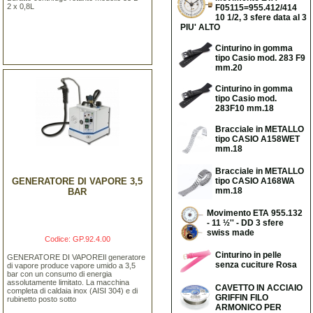
2 x 0,8L
F05115=955.412/414
10 1/2, 3 sfere data al 3
PIU' ALTO
Cinturino in gomma
tipo Casio mod. 283 F9
mm.20
Cinturino in gomma
tipo Casio mod.
283F10 mm.18
Bracciale in METALLO
tipo CASIO A158WET
mm.18
Bracciale in METALLO
GENERATORE DI VAPORE 3,5
tipo CASIO A168WA
mm.18
BAR
Movimento ETA 955.132
- 11 ½'' - DD 3 sfere
swiss made
Codice: GP.92.4.00
Cinturino in pelle
GENERATORE DI VAPOREIl generatore
senza cuciture Rosa
di vapore produce vapore umido a 3,5
bar con un consumo di energia
assolutamente limitato. La macchina
CAVETTO IN ACCIAIO
completa di caldaia inox (AISI 304) e di
GRIFFIN FILO
rubinetto posto sotto
ARMONICO PER