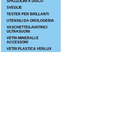
SPAZZOLINI A DISCO
SVEGLIE
TESTER PER BRILLANTI
UTENSILI DA OROLOGERIA
VASCHETTE/LAVATRICI
ULTRASUONI
VETRI MINERALI E
ACCESSORI
VETRI PLASTICA VERLUX