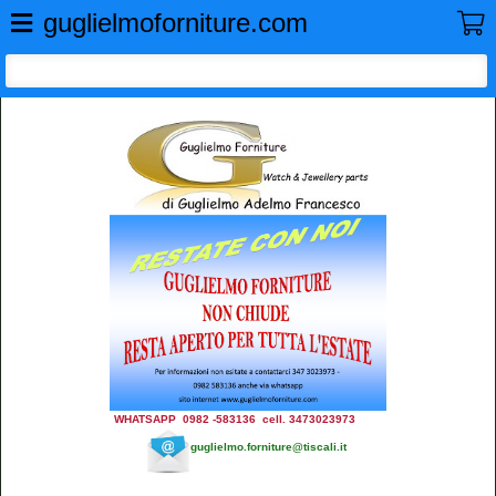
GUGLIELMO FORNITURE
guglielmoforniture.com
WHATSAPP 0982 -583136 cell. 3473023973
guglielmo.forniture@tiscali.it