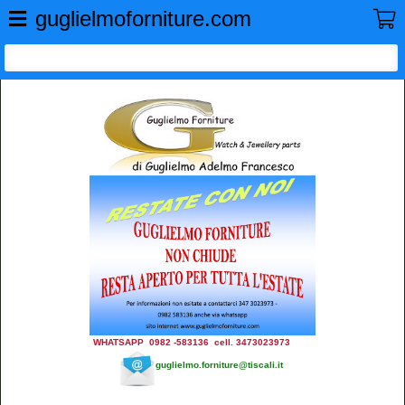
GUGLIELMO FORNITURE
guglielmoforniture.com
WHATSAPP 0982 -583136 cell. 3473023973
guglielmo.forniture@tiscali.it