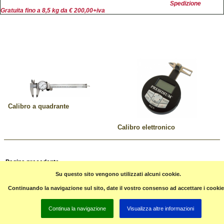
Spedizione
Gratuita fino a 8,5 kg da € 200,00+iva
Calibro a quadrante
Calibro elettronico
Pagina precedente
Su questo sito vengono utilizzati alcuni cookie.
Continuando la navigazione sul sito, date il vostro consenso ad accettare i cookie
contatti: Tel.
0982583136
cell.347-3023973
guglielmo.forniture@tiscali.it
Continua la navigazione
Visualizza altre informazioni