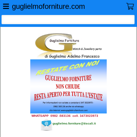
GUGLIELMO FORNITURE
guglielmoforniture.com
WHATSAPP 0982 -583136 cell. 3473023973
guglielmo.forniture@tiscali.it