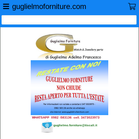
GUGLIELMO FORNITURE
guglielmoforniture.com
WHATSAPP 0982 -583136 cell. 3473023973
guglielmo.forniture@tiscali.it