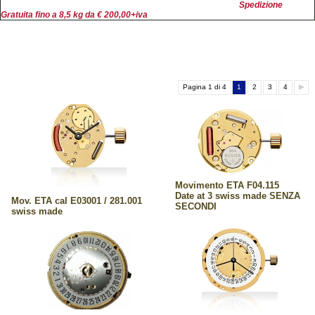
Spedizione
Gratuita fino a 8,5 kg da € 200,00+iva
Pagina 1 di 4
1
2
3
4
Movimento ETA F04.115
Date at 3 swiss made SENZA
Mov. ETA cal E03001 / 281.001
SECONDI
swiss made