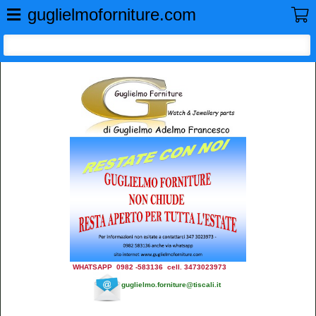
GUGLIELMO FORNITURE
guglielmoforniture.com
WHATSAPP 0982 -583136 cell. 3473023973
guglielmo.forniture@tiscali.it