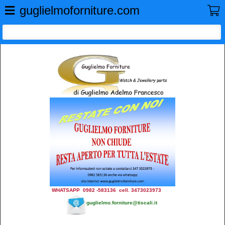
GUGLIELMO FORNITURE
guglielmoforniture.com
WHATSAPP 0982 -583136 cell. 3473023973
guglielmo.forniture@tiscali.it