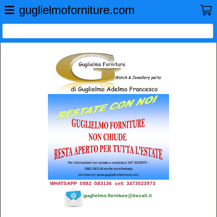
GUGLIELMO FORNITURE
guglielmoforniture.com
WHATSAPP 0982 -583136 cell. 3473023973
guglielmo.forniture@tiscali.it