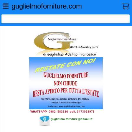
GUGLIELMO FORNITURE
guglielmoforniture.com
WHATSAPP 0982 -583136 cell. 3473023973
guglielmo.forniture@tiscali.it