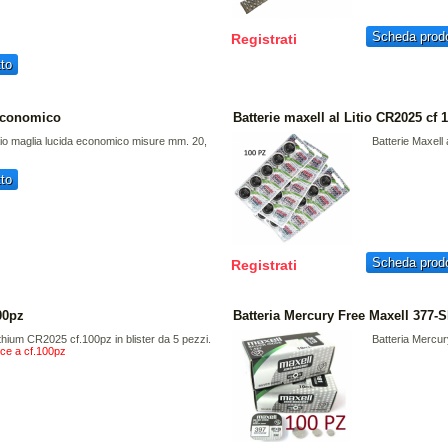
Scheda prodo
Registrati
to
 economico
Batterie maxell al Litio CR2025 cf 
iaio maglia lucida economico misure mm. 20,
Batterie Maxell
to
Scheda prodo
Registrati
00pz
Batteria Mercury Free Maxell 377-
ithium CR2025 cf.100pz in blister da 5 pezzi.
Batteria Mercu
isce a cf.100pz