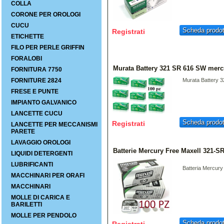
COLLA
CORONE PER OROLOGI
CUCU
Scheda prodot
Registrati
ETICHETTE
FILO PER PERLE GRIFFIN
FORALOBI
Murata Battery 321 SR 616 SW mercu
FORNITURA 7750
FORNITURE 2824
Murata Battery 3
FRESE E PUNTE
IMPIANTO GALVANICO
LANCETTE CUCU
Scheda prodot
Registrati
LANCETTE PER MECCANISMI
PARETE
LAVAGGIO OROLOGI
Batterie Mercury Free Maxell 321-
LIQUIDI DETERGENTI
LUBRIFICANTI
Batteria Mercury
MACCHINARI PER ORAFI
MACCHINARI
MOLLE DI CARICA E
BARILETTI
MOLLE PER PENDOLO
Scheda prodot