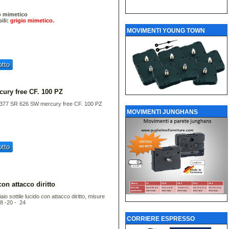
o mimetico
ili:
grigio mimetico.
MOVIMENTI YOUNG TOWN
tto
ury free CF. 100 PZ
 377 SR 626 SW mercury free CF. 100 PZ
MOVIMENTI JUNGHANS
tto
con attacco diritto
aio sottile lucido con attacco diritto, misure
18 -20 - 24
CORRIERE ESPRESSO