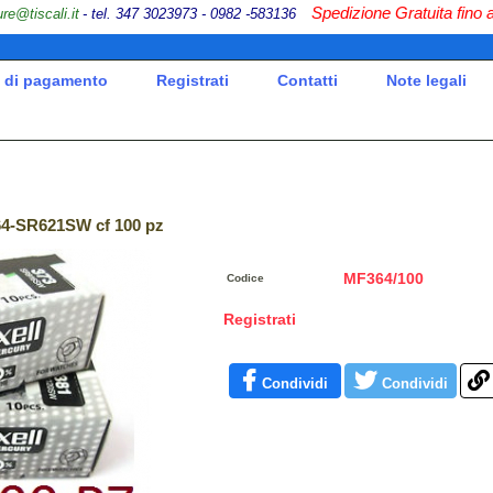
Spedizione Gratuita fino 
ure@tiscali.it
- tel. 347 30
23973 - 0982 -583136
 di pagamento
Registrati
Contatti
Note legali
364-SR621SW cf 100 pz
MF364/100
Codice
Registrati
Condividi
Condividi