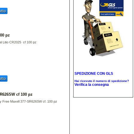
tto
100 pz
 al Litio CR2025 cf 100 pz
SPEDIZIONE CON
GLS
tto
Hai ricevuto il numero di spedizione?
Verifica la consegna
SR626SW cf 100 pz
ry Free Maxell 377-SR626SW cf. 100 pz