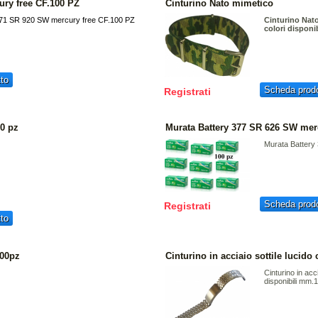
ury free CF.100 PZ
Cinturino Nato mimetico
371 SR 920 SW mercury free CF.100 PZ
Cinturino Nat
colori disponib
to
Scheda prodo
Registrati
00 pz
Murata Battery 377 SR 626 SW merc
Murata Battery
Scheda prodo
Registrati
to
100pz
Cinturino in acciaio sottile lucido 
Cinturino in acci
disponibili mm.