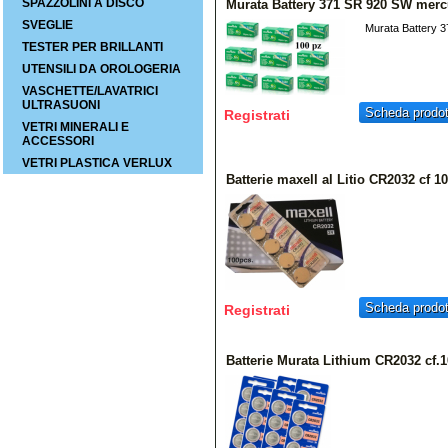
SPAZZOLINI A DISCO
Murata Battery 371 SR 920 SW merc
SVEGLIE
Murata Battery 
TESTER PER BRILLANTI
UTENSILI DA OROLOGERIA
VASCHETTE/LAVATRICI
ULTRASUONI
Scheda prodot
Registrati
VETRI MINERALI E
ACCESSORI
VETRI PLASTICA VERLUX
Batterie maxell al Litio CR2032 cf 1
Scheda prodot
Registrati
Batterie Murata Lithium CR2032 cf.