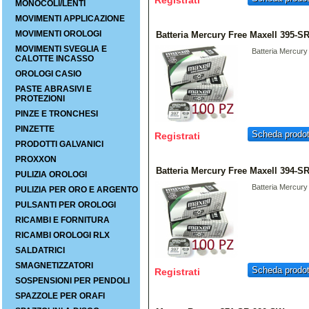
Registrati
MONOCOLI/LENTI
MOVIMENTI APPLICAZIONE
MOVIMENTI OROLOGI
Batteria Mercury Free Maxell 395-S
MOVIMENTI SVEGLIA E
Batteria Mercur
CALOTTE INCASSO
OROLOGI CASIO
PASTE ABRASIVI E
PROTEZIONI
PINZE E TRONCHESI
PINZETTE
Scheda prodot
Registrati
PRODOTTI GALVANICI
PROXXON
Batteria Mercury Free Maxell 394-S
PULIZIA OROLOGI
Batteria Mercur
PULIZIA PER ORO E ARGENTO
PULSANTI PER OROLOGI
RICAMBI E FORNITURA
RICAMBI OROLOGI RLX
SALDATRICI
SMAGNETIZZATORI
Scheda prodot
Registrati
SOSPENSIONI PER PENDOLI
SPAZZOLE PER ORAFI