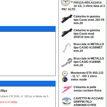
F05115=955.412/414
10 1/2, 3 sfere data al 3
PIU' ALTO
Cinturino in gomma
tipo Casio mod. 283 F9
mm.20
Cinturino in gomma
tipo Casio mod.
283F10 mm.18
Bracciale in METALLO
tipo CASIO A158WET
mm.18
Bracciale in METALLO
tipo CASIO A168WA
mm.18
Movimento ETA 955.132
- 11 ½'' - DD 3 sfere
swiss made
Cinturino in pelle
100pz
senza cuciture Rosa
Lithium CR 2016, cf. 100 pz in blister da 5
CAVETTO IN ACCIAIO
GRIFFIN FILO
erisce a cf.100pz
ARMONICO PER