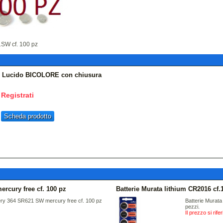
1SW cf. 100 pz
io Lucido BICOLORE con chiusura
Registrati
Scheda prodotto
rcury free cf. 100 pz
Batterie Murata lithium CR2016 cf.
ry 364 SR621 SW mercury free cf. 100 pz
Batterie Murata 
pezzi.
Il prezzo si rif