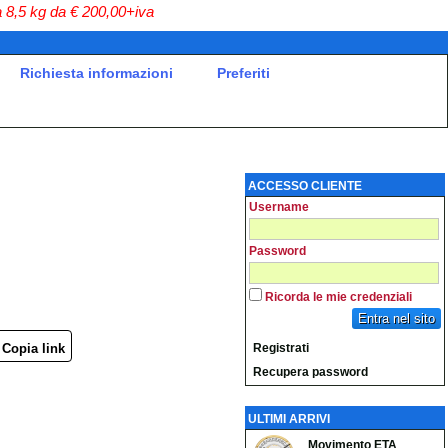
a
8,5 kg da € 200,00+iva
Richiesta informazioni
Preferiti
ACCESSO CLIENTE
Username
Password
Ricorda le mie credenziali
Entra nel sito
Copia link
Registrati
Recupera password
ULTIMI ARRIVI
Movimento ETA