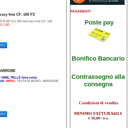
PAGAMENTI
ury free CF. 100 PZ
Poste pay
 379 SR 521 SW mercury free CF. 100
32 CAD.
tto
Bonifico B
ancario
e MARRONE
Contrassegno alla
 SIMIL PELLE tinta unita
ili:
NERO,
TESTA DI MORO, MARRONE.
consegna
Condizioni di vendita
M
INIMO FATTURA
BILE
tto
€ 50,00+ iva