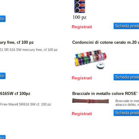
to
Scheda prodo
Registrati
ry free, cf 100 pz
Cordoncini di cotone cerato m.20
21 SR 616 SW mercury free, cf 100 pz
to
Scheda prodo
Registrati
SR616SW cf 100pz
Bracciale in metallo colore ROSE'
Bracciale in me
 Free Maxell SR616 SW cf. 100 pz
attacco diritto
Scheda prodo
Registrati
to