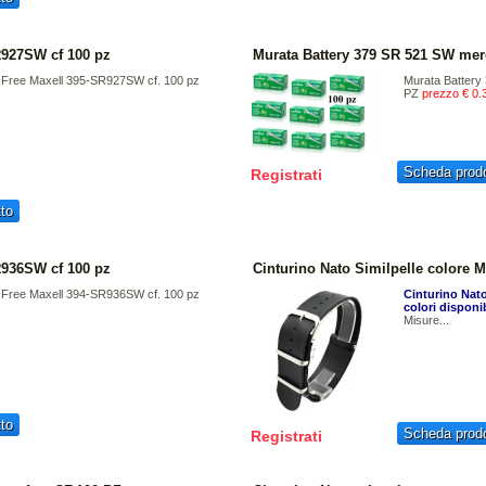
R927SW cf 100 pz
Murata Battery 379 SR 521 SW merc
y Free Maxell 395-SR927SW cf. 100 pz
Murata Battery
PZ
prezzo € 0.
Scheda prodo
Registrati
to
R936SW cf 100 pz
Cinturino Nato Similpelle color
y Free Maxell 394-SR936SW cf. 100 pz
Cinturino Nato
colori disponib
Misure...
to
Scheda prodo
Registrati