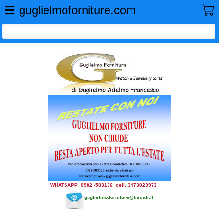
GUGLIELMO FORNITURE
guglielmoforniture.com
WHATSAPP 0982 -583136 cell. 3473023973
guglielmo.forniture@tiscali.it