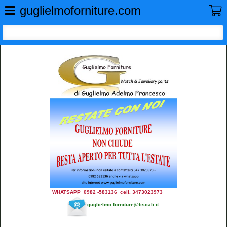
GUGLIELMO FORNITURE
guglielmoforniture.com
WHATSAPP 0982 -583136 cell. 3473023973
guglielmo.forniture@tiscali.it