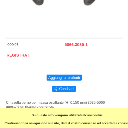
5066.3035-1
CODICE
REGISTRATI
Aggiungi ai preferiti
Condividi
Chiavetta perno per massa oscillante (H=0,150 mm) 3035-5066
questo è un ricambio generico.
Su questo sito vengono utilizzati alcuni cookie.
Pagina precedente
Continuando la navigazione sul sito, date il vostro consenso ad accettare i cookie