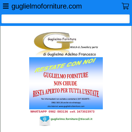
GUGLIELMO FORNITURE
guglielmoforniture.com
WHATSAPP 0982 -583136 cell. 3473023973
guglielmo.forniture@tiscali.it