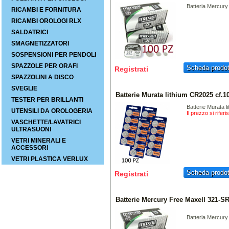
Batteria Mercur
RICAMBI E FORNITURA
RICAMBI OROLOGI RLX
SALDATRICI
SMAGNETIZZATORI
SOSPENSIONI PER PENDOLI
SPAZZOLE PER ORAFI
Scheda prodot
Registrati
SPAZZOLINI A DISCO
SVEGLIE
Batterie Murata lithium CR2025 cf.1
TESTER PER BRILLANTI
Batterie Murata l
UTENSILI DA OROLOGERIA
Il prezzo si rifer
VASCHETTE/LAVATRICI
ULTRASUONI
VETRI MINERALI E
ACCESSORI
VETRI PLASTICA VERLUX
Scheda prodot
Registrati
Batterie Mercury Free Maxell 321-
Batteria Mercury