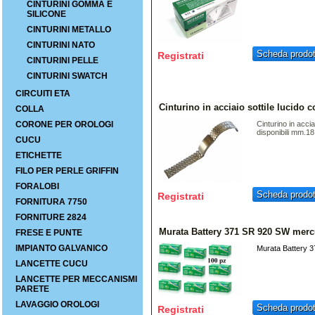
CINTURINI GOMMA E
SILICONE
CINTURINI METALLO
CINTURINI NATO
Scheda prodot
Registrati
CINTURINI PELLE
CINTURINI SWATCH
CIRCUITI ETA
Cinturino in acciaio sottile lucido c
COLLA
CORONE PER OROLOGI
Cinturino in accia
disponibili mm.18
CUCU
ETICHETTE
FILO PER PERLE GRIFFIN
FORALOBI
Scheda prodot
Registrati
FORNITURA 7750
FORNITURE 2824
Murata Battery 371 SR 920 SW merc
FRESE E PUNTE
IMPIANTO GALVANICO
Murata Battery 
LANCETTE CUCU
LANCETTE PER MECCANISMI
PARETE
LAVAGGIO OROLOGI
Scheda prodot
Registrati