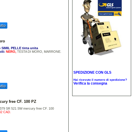
tto
ero
 SIMIL PELLE tinta unita
ili:
NERO,
TESTA DI MORO, MARRONE.
SPEDIZIONE CON
GLS
Hai ricevuto il numero di spedizione?
Verifica la consegna
tto
ury free CF. 100 PZ
 379 SR 521 SW mercury free CF. 100
32 CAD.