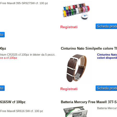
y Free Maxell 395-SR927SW cf. 100 pz
Scheda prodo
Registrati
to
00pz
Cinturino Nato Similpelle colore
ithium CR2025 cf.100pz in blister da 5 pezzi.
Cinturino Nato
isce a cf.100pz
colori disponib
to
Scheda prodo
Registrati
SR616SW cf 100pz
Batteria Mercury Free Maxell 377-
Batteria Mercu
 Free Maxell SR616 SW cf. 100 pz