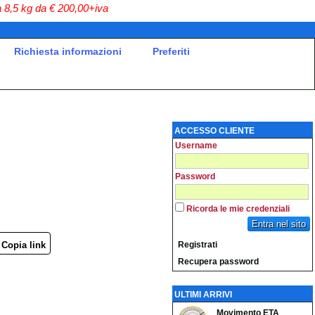
a
8,5 kg da € 200,00+iva
Richiesta informazioni
Preferiti
ACCESSO CLIENTE
Username
Password
Ricorda le mie credenziali
Entra nel sito
Copia link
Registrati
Recupera password
ULTIMI ARRIVI
Movimento ETA