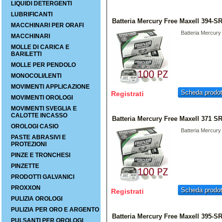
LIQUIDI DETERGENTI
LUBRIFICANTI
Batteria Mercury Free Maxell 394-S
MACCHINARI PER ORAFI
Batteria Mercur
MACCHINARI
MOLLE DI CARICA E
BARILETTI
MOLLE PER PENDOLO
MONOCOLI/LENTI
MOVIMENTI APPLICAZIONE
Scheda prodot
Registrati
MOVIMENTI OROLOGI
MOVIMENTI SVEGLIA E
CALOTTE INCASSO
Batteria Mercury Free Maxell 371 S
OROLOGI CASIO
Batteria Mercur
PASTE ABRASIVI E
PROTEZIONI
PINZE E TRONCHESI
PINZETTE
PRODOTTI GALVANICI
PROXXON
Scheda prodot
Registrati
PULIZIA OROLOGI
PULIZIA PER ORO E ARGENTO
Batteria Mercury Free Maxell 395-S
PULSANTI PER OROLOGI