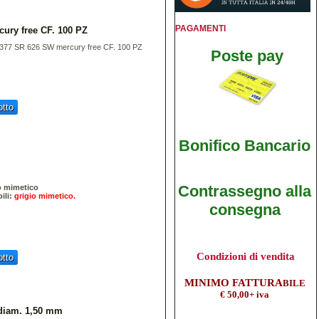
PAGAMENTI
ury free CF. 100 PZ
 377 SR 626 SW mercury free CF. 100 PZ
Poste pay
tto
Bonifico B
ancario
Contrassegno alla
o mimetico
ili:
grigio mimetico.
consegna
Condizioni di vendita
tto
M
INIMO FATTURA
BILE
€ 50,00+ iva
 diam. 1,50 mm