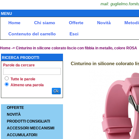
mail: guglielmo.fornit
MENU
Home
Chi siamo
Offerte
Novità
Metodi
Contenuto del carrello
Esci
Home
-> Cinturino in silicone colorato liscio con fibbia in metallo, colore ROSA
RICERCA PRODOTTI
Cinturino in silicone colorato l
Parole da cercare
Tutte le parole
Almeno una parola
Ok
OFFERTE
NOVITÀ
PRODOTTI CONSIGLIATI
ACCESSORI MECCANISMI
ACCUMULATORI