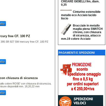
CREARE GIOIELLI 9m, diam.
0,35
Cinturino estensibile
metallo eco Acciaio lucido
liscio
tto
Bracciale in metallo
maglia piena SWATCH
chrono, con chiusura
di sicurezza, attacco
cury free CF. 100 PZ
mm.19 colore Acciaio
y 395 SR 927 SW mercury free CF. 100 PZ
PAGAMENTI E SPEDIZIONI
tto
 con chiusura di sicurezza
tallo colore ROSE' con chiusura di sicurezza,
, misure disponibili mm. 18,20,22 mm
tto