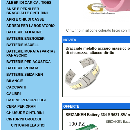
ALBERI DI CARICA / TIGES
ANSE E PERNI PER
BRACCIALI E CINTURINI
APRI E CHIUDI CASSE
ARREDI PER LABORATORIO
Cinturino in silicone colorato liscio con
BATTERIE ALKALINE
BATTERIE ENERGIZER
NOVITÀ
BATTERIE MAXELL
Bracciale metallo acciaio massicc
BATTERIE MURATA / VARTA /
di sicurezza, attacco diritto
PANASONIC
BATTERIE PER ACUSTICA
BATTERIE RENATA
BATTERIE SEIZAIKEN
BILANCIE
CACCIAVITI
CALIBRI
CATENE PER OROLOGI
CERA PER ORAFI
OFFERTE
CHIUSURE CINTURINI
SEIZAIKEN Battery 364 SR621 SW me
CINTURINI OROLOGI
SEIZAIKEN Batte
CINTURINI ELASTICI