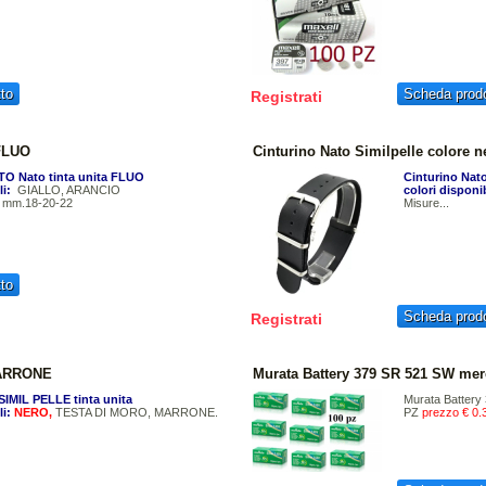
to
Scheda prodo
Registrati
 FLUO
Cinturino Nato Similpelle colore n
TO Nato tinta unita FLUO
Cinturino Nato
li:
GIALLO, ARANCIO
colori disponib
li mm.18-20-22
Misure...
to
Scheda prodo
Registrati
 MARRONE
Murata Battery 379 SR 521 SW merc
SIMIL PELLE tinta unita
Murata Battery
li:
NERO,
TESTA DI MORO, MARRONE.
PZ
prezzo € 0.