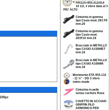
F05115=955.412/414
10 1/2, 3 sfere data al 3
PIU' ALTO
Cinturino in gomma
tipo Casio mod. 283 F9
mm.20
Cinturino in gomma
tipo Casio mod.
283F10 mm.18
Bracciale in METALLO
tipo CASIO A158WET
mm.18
Bracciale in METALLO
tipo CASIO A168WA
mm.18
Movimento ETA 955.132
- 11 ½'' - DD 3 sfere
swiss made
Cinturino in pelle
senza cuciture Rosa
.100pz
CAVETTO IN ACCIAIO
GRIFFIN FILO
ARMONICO PER