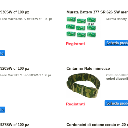
R936SW cf 100 pz
Murata Battery 377 SR 626 SW merc
y Free Maxell 394-SR936SW cf. 100 pz
Murata Battery
Scheda prodo
Registrati
to
R920SW cf 100 pz
Cinturino Nato mimetico
y Free Maxell 371 SR920SW cf 100 pz
Cinturino Nat
colori disponib
Scheda prodo
Registrati
to
R927SW cf 100 pz
Cordoncini di cotone cerato m.20