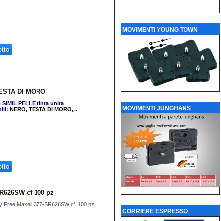
MOVIMENTI YOUNG TOWN
tto
 TESTA DI MORO
 SIMIL PELLE tinta unita
MOVIMENTI JUNGHANS
ili:
NERO
, TESTA DI MORO,...
tto
SR626SW cf 100 pz
ry Free Maxell 377-SR626SW cf. 100 pz
CORRIERE ESPRESSO